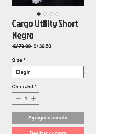
Cargo Utility Short
Negro
Precio
Precio
 S/ 79.00 
S/ 39.50
de
oferta
Size
*
Cantidad
*
Agregar al carrito
Realizar compra