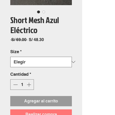
Short Mesh Azul
Eléctrico
Precio
Precio
 S/ 69.00 
S/ 48.30
de
oferta
Size
*
Cantidad
*
Agregar al carrito
Realizar compra