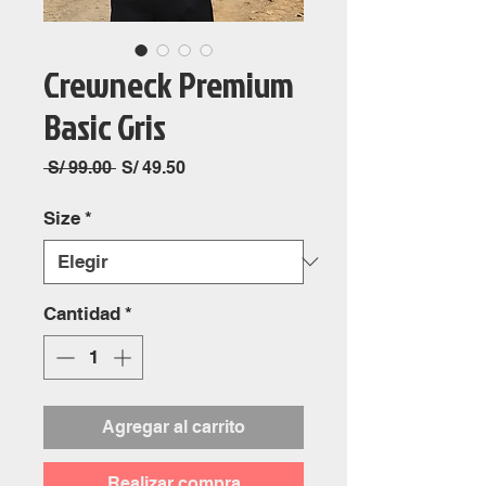
Crewneck Premium
Basic Gris
Precio
Precio
 S/ 99.00 
S/ 49.50
de
oferta
Size
*
Cantidad
*
Agregar al carrito
Realizar compra